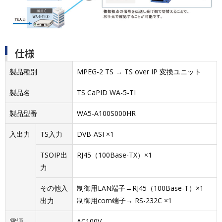
仕様
製品種別
MPEG-2 TS → TS over IP 変換ユニット
製品名
TS CaPID WA-5-TI
製品型番
WA5-A100S000HR
入出力
TS入力
DVB-ASI ×1
TSOIP出
RJ45（100Base-TX）×1
力
その他入
制御用LAN端子→RJ45（100Base-T）×1
出力
制御用com端子→ RS-232C ×1
電源
AC100V