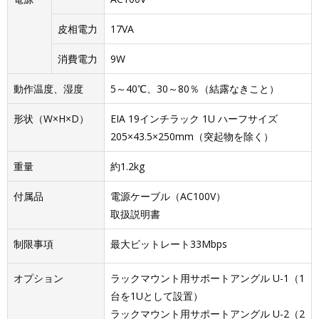
皮相電力
17VA
消費電力
9W
動作温度、湿度
5～40℃、30～80％（結露なきこと）
形状（W×H×D）
EIA 19インチラック 1U ハーフサイズ
205×43.5×250mm（突起物を除く）
重量
約1.2kg
付属品
電源ケーブル（AC100V）
取扱説明書
制限事項
最大ビットレート33Mbps
オプション
ラックマウント用サポートアングル U-1（1
台を1Uとして設置）
ラックマウント用サポートアングル U-2（2