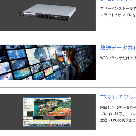
フリーインストール
クラウド / オンプ
放送データ共有
WEBブラウザだけで
TSマルチプレイ
同録したTSデータや
プレイに対応し、フレ
放送・EPGの表示ま