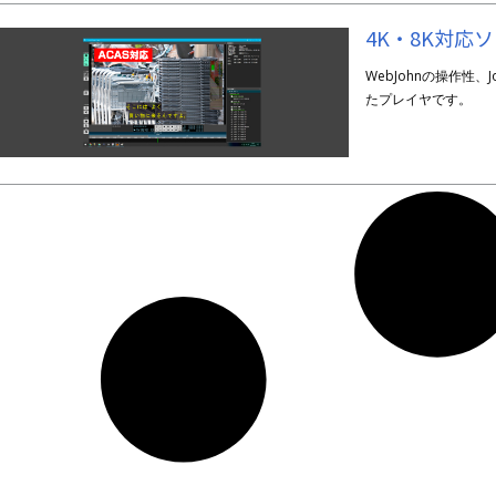
4K・8K対応
WebJohnの操作性
たプレイヤです。