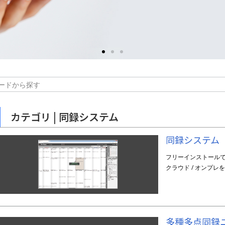
カテゴリ |
同録システム
同録システム
フリーインストール
クラウド / オンプ
多種多点同録