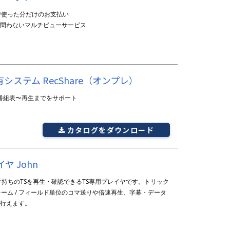
で使った分だけのお支払い
レを問わないマルチビューサービス
システム RecShare（オンプレ）
 番組表〜再生までをサポート
カタログを
ダウンロード
ヤ John
手持ちのTSを再生・確認できるTS専用プレイヤです。トリック
ーム / フィールド単位のコマ送りや倍速再生、字幕・データ
で行えます。