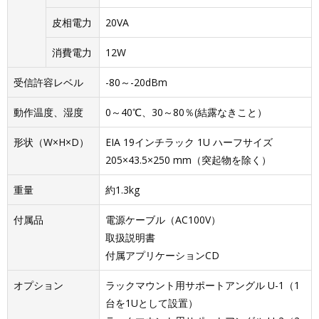
皮相電力
20VA
消費電力
12W
受信許容レベル
-80～-20dBm
動作温度、湿度
0～40℃、30～80％(結露なきこと）
形状（W×H×D）
EIA 19インチラック 1U ハーフサイズ
205×43.5×250 mm（突起物を除く）
重量
約1.3kg
付属品
電源ケーブル（AC100V）
取扱説明書
付属アプリケーションCD
オプション
ラックマウント用サポートアングル U-1（1
台を1Uとして設置）