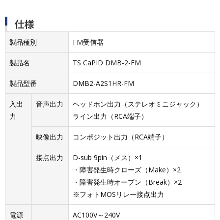
仕様
製品種別
FM受信器
製品名
TS CaPID DMB-2-FM
製品型番
DMB2-A2S1HR-FM
入出
音声出力
ヘッドホン出力（ステレオミニジャック）
力
ライン出力（RCA端子）
映像出力
コンポジット出力（RCA端子）
接点出力
D-sub 9pin（メス）×1
・障害発生時クローズ（Make）×2
・障害発生時オープン（Break）×2
※フォトMOSリレー接点出力
電源
AC100V～240V